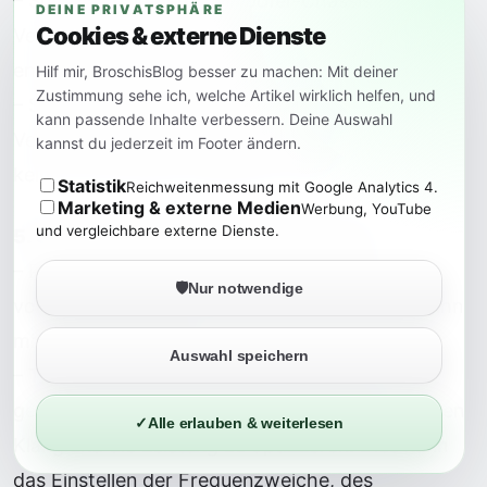
– Schließen Sie den Subwoofer-Chassis an den
DEINE PRIVATSPHÄRE
Cookies & externe Dienste
Verstärker an und verbinden Sie sie mit den
entsprechenden Kabeln und Anschlüssen.
Hilf mir, BroschisBlog besser zu machen: Mit deiner
Zustimmung sehe ich, welche Artikel wirklich helfen, und
– Stellen Sie sicher, dass alle elektrischen
kann passende Inhalte verbessern. Deine Auswahl
Verbindungen ordnungsgemäß isoliert sind und
kannst du jederzeit im Footer ändern.
keine Kurzschlüsse auftreten können.
Statistik
Reichweitenmessung mit Google Analytics 4.
Marketing & externe Medien
Werbung, YouTube
und vergleichbare externe Dienste.
5. Schritt: Feinabstimmung und Test
– Platzieren Sie den Subwoofer an seinem
🛡️
Nur notwendige
vorgesehenen Ort im Raum und verbinden Sie ihn
mit einer Audioquelle.
Auswahl speichern
– Testen Sie den Subwoofer und führen Sie
gegebenenfalls Feinabstimmungen durch, um den
✓
Alle erlauben & weiterlesen
Klang und die Leistung zu optimieren. Dies kann
das Einstellen der Frequenzweiche, des