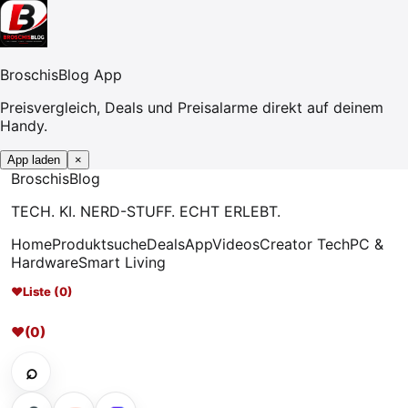
BroschisBlog App
Preisvergleich, Deals und Preisalarme direkt auf deinem
Handy.
App laden
×
Broschis
Blog
TECH. KI. NERD-STUFF. ECHT ERLEBT.
Home
Produktsuche
Deals
App
Videos
Creator Tech
PC &
Hardware
Smart Living
♥
Liste (0)
♥
(0)
⌕