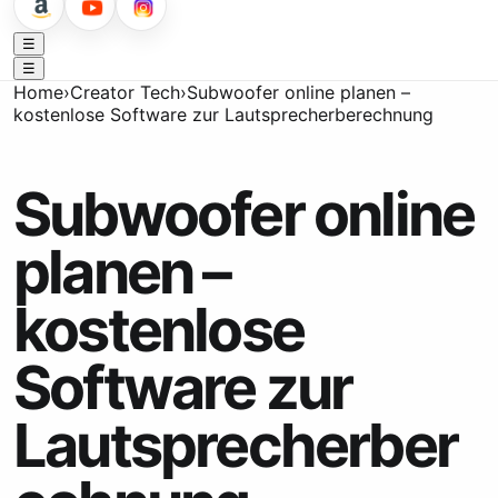
☰
☰
Home
›
Creator Tech
›
Subwoofer online planen –
kostenlose Software zur Lautsprecherberechnung
Subwoofer online
planen –
kostenlose
Software zur
Lautsprecherber