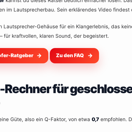
er
kannst du dieses Rätsel deutlich einfacher lösen. Da
 im Lautsprecherbau. Sein erklärendes Video findest d
in Lautsprecher-Gehäuse für ein Klangerlebnis, das ke
– für kraftvollen, klaren Sound, der begeistert.
fer-Ratgeber
Zu den FAQ
-Rechner für geschlosse
ine Güte, also ein Q-Faktor, von etwa
0,7
empfohlen. Di