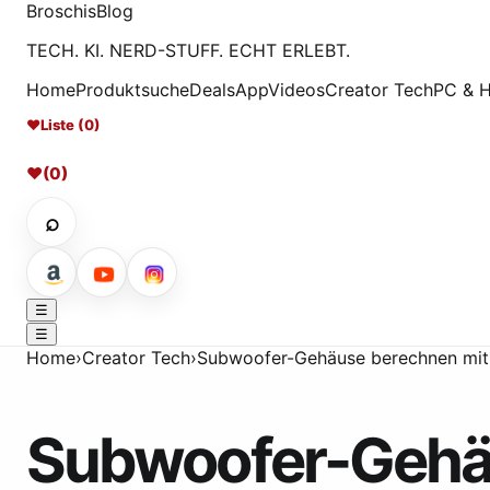
Broschis
Blog
TECH. KI. NERD-STUFF. ECHT ERLEBT.
Home
Produktsuche
Deals
App
Videos
Creator Tech
PC & 
♥
Liste (0)
♥
(0)
⌕
☰
☰
Home
›
Creator Tech
›
Subwoofer-Gehäuse berechnen mit d
Subwoofer-Gehäu