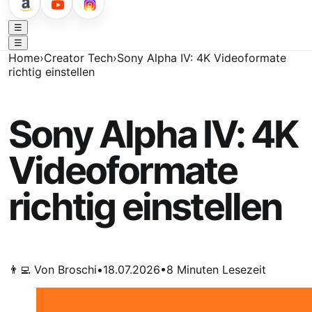
☰
☰
Home
›
Creator Tech
›
Sony Alpha IV: 4K Videoformate
richtig einstellen
Sony Alpha IV: 4K
Videoformate
richtig einstellen
👨‍💻 Von
Broschi
•
18.07.2026
•
8
Minuten Lesezeit