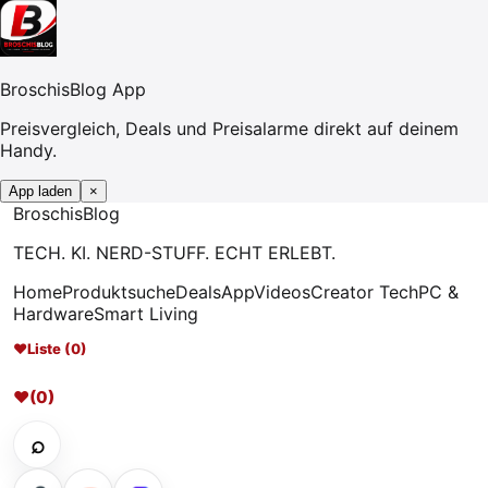
BroschisBlog App
Preisvergleich, Deals und Preisalarme direkt auf deinem
Handy.
App laden
×
Broschis
Blog
TECH. KI. NERD-STUFF. ECHT ERLEBT.
Home
Produktsuche
Deals
App
Videos
Creator Tech
PC &
Hardware
Smart Living
♥
Liste (0)
♥
(0)
⌕