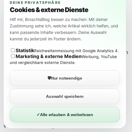
DEINE PRIVATSPHÄRE
direkt bearbeiten, ohne zusätzlich einen externen
Cookies & externe Dienste
Codec kaufen oder herunterladen zu müssen, wie
Hilf mir, BroschisBlog besser zu machen: Mit deiner
es bei Windows manchmal der Fall ist. Das war
Zustimmung sehe ich, welche Artikel wirklich helfen, und
kann passende Inhalte verbessern. Deine Auswahl
wirklich praktisch und hat mir viel Zeit und Mühe
kannst du jederzeit im Footer ändern.
erspart. Ich konnte mich sofort auf die
Statistik
Reichweitenmessung mit Google Analytics 4.
Bearbeitung konzentrieren und das Beste aus dem
Marketing & externe Medien
Werbung, YouTube
hochwertigen 10-Bit-Material herausholen.
und vergleichbare externe Dienste.
Es ist großartig zu sehen, dass das Mac-
🛡️
Nur notwendige
Ökosystem solch hochwertige Aufnahmen
Auswahl speichern
nahtlos unterstützt und die Verarbeitung der 10-
Bit-Videos problemlos ermöglicht. Diese Funktion
✓
Alle erlauben & weiterlesen
ist besonders für professionelle Videobearbeiter
von Vorteil, die auf genaue Farbtiefe und