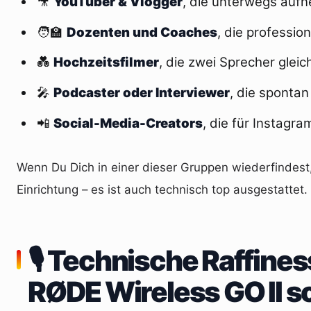
🎥
YouTuber & Vlogger
, die unterwegs aufn
🧑‍🏫
Dozenten und Coaches
, die professi
💑
Hochzeitsfilmer
, die zwei Sprecher glei
🎤
Podcaster oder Interviewer
, die sponta
📲
Social-Media-Creators
, die für Instagr
Wenn Du Dich in einer dieser Gruppen wiederfindest
Einrichtung – es ist auch technisch top ausgestattet.
🎙️ Technische Raffin
RØDE Wireless GO II 