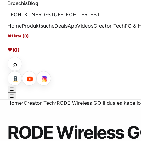
Broschis
Blog
TECH. KI. NERD-STUFF. ECHT ERLEBT.
Home
Produktsuche
Deals
App
Videos
Creator Tech
PC & 
♥
Liste (0)
♥
(0)
⌕
☰
☰
Home
›
Creator Tech
›
RODE Wireless GO II duales kabell
RODE Wireless GO