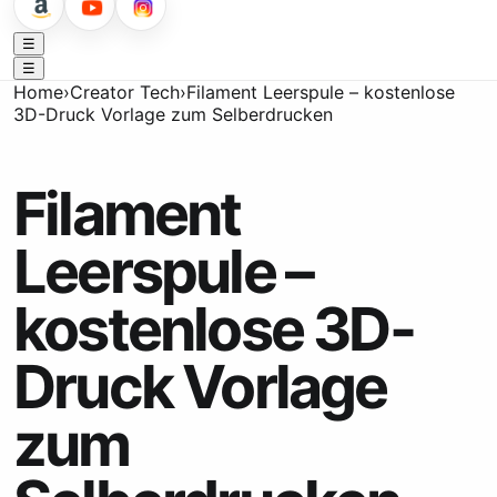
☰
☰
Home
›
Creator Tech
›
Filament Leerspule – kostenlose
3D-Druck Vorlage zum Selberdrucken
Filament
Leerspule –
kostenlose 3D-
Druck Vorlage
zum