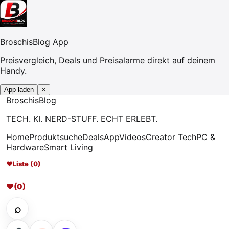
BroschisBlog App
Preisvergleich, Deals und Preisalarme direkt auf deinem
Handy.
App laden
×
Broschis
Blog
TECH. KI. NERD-STUFF. ECHT ERLEBT.
Home
Produktsuche
Deals
App
Videos
Creator Tech
PC &
Hardware
Smart Living
♥
Liste (0)
♥
(0)
⌕