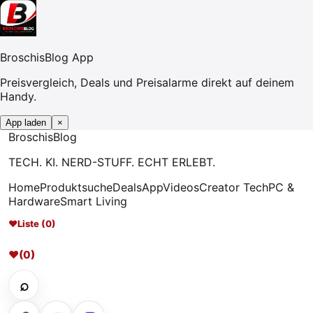
BroschisBlog App
Preisvergleich, Deals und Preisalarme direkt auf deinem
Handy.
App laden
×
Broschis
Blog
TECH. KI. NERD-STUFF. ECHT ERLEBT.
Home
Produktsuche
Deals
App
Videos
Creator Tech
PC &
Hardware
Smart Living
♥
Liste (0)
♥
(0)
⌕