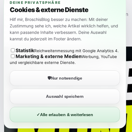
ist gleich sinnvoll
DEINE PRIVATSPHÄRE
Cookies & externe Dienste
ASUS bringt das Vivobook Pro 16 2026 mit AMD Ryzen
Hilf mir, BroschisBlog besser zu machen: Mit deiner
AI 9 H 465 in einer weiteren Konfiguration. Das klingt
nach einem leistungsfähigen Creator-Notebook, ist
Zustimmung sehe ich, welche Artikel wirklich helfen, und
aber vor allem wegen der abgespeckten Ausstattung
kann passende Inhalte verbessern. Deine Auswahl
interessant. Hier geht es nicht nur um Prozessor und
kannst du jederzeit im Footer ändern.
OLED-Display,…
Statistik
Reichweitenmessung mit Google Analytics 4.
Marketing & externe Medien
Werbung, YouTube
und vergleichbare externe Dienste.
🛡️
Nur notwendige
Auswahl speichern
✓
Alle erlauben & weiterlesen