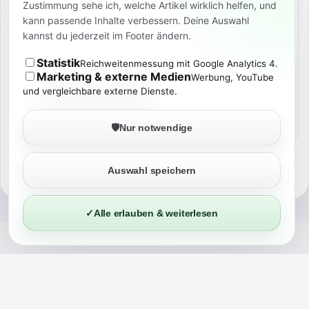
Zustimmung sehe ich, welche Artikel wirklich helfen, und
kann passende Inhalte verbessern. Deine Auswahl
kannst du jederzeit im Footer ändern.
BROSCHISBLOG FÜR ANDROID
Statistik
Reichweitenmessung mit Google Analytics 4.
News, Deals & Preisalarme
Marketing & externe Medien
Werbung, YouTube
und vergleichbare externe Dienste.
🛡️
Nur notwendige
Auswahl speichern
©
2026
BROSCHISBLOG
TECH. KI. NERD-STUFF. ECHT ERLEBT.
✓
Alle erlauben & weiterlesen