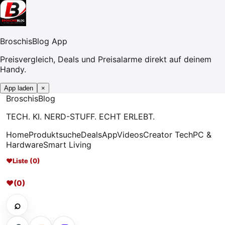
BroschisBlog App
Preisvergleich, Deals und Preisalarme direkt auf deinem
Handy.
App laden
×
Broschis
Blog
TECH. KI. NERD-STUFF. ECHT ERLEBT.
Home
Produktsuche
Deals
App
Videos
Creator Tech
PC &
Hardware
Smart Living
♥
Liste (0)
♥
(0)
⌕