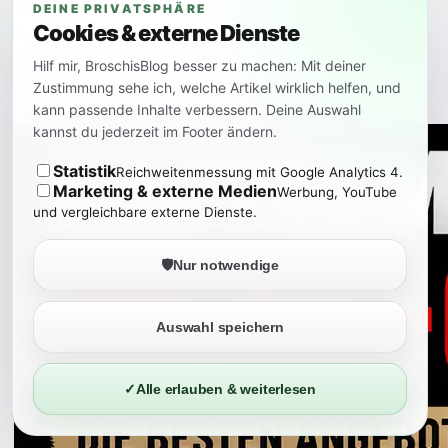
DEINE PRIVATSPHÄRE
Cookies & externe Dienste
Der Segway Ninebot MAX G3 Plus wirkt wie eine
aufgewertete Version des MAX G3. Selbstabdichtende
Hilf mir, BroschisBlog besser zu machen: Mit deiner
Reifen, Traktionskontrolle und mehr Reichweite klingen
Zustimmung sehe ich, welche Artikel wirklich helfen, und
interessant. Vor dem Kauf bleiben jedoch wichtige
kann passende Inhalte verbessern. Deine Auswahl
Fragen zu Modell, Zulassung und realem Nutzen offen.
kannst du jederzeit im Footer ändern.
Statistik
Reichweitenmessung mit Google Analytics 4.
Marketing & externe Medien
Werbung, YouTube
und vergleichbare externe Dienste.
🛡️
Nur notwendige
Auswahl speichern
✓
Alle erlauben & weiterlesen