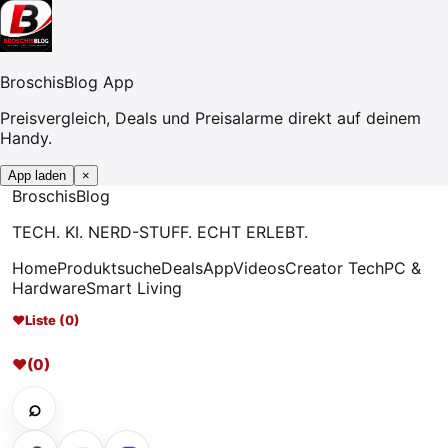
BroschisBlog App
Preisvergleich, Deals und Preisalarme direkt auf deinem
Handy.
App laden
×
Broschis
Blog
TECH. KI. NERD-STUFF. ECHT ERLEBT.
Home
Produktsuche
Deals
App
Videos
Creator Tech
PC &
Hardware
Smart Living
♥
Liste (0)
♥
(0)
⌕