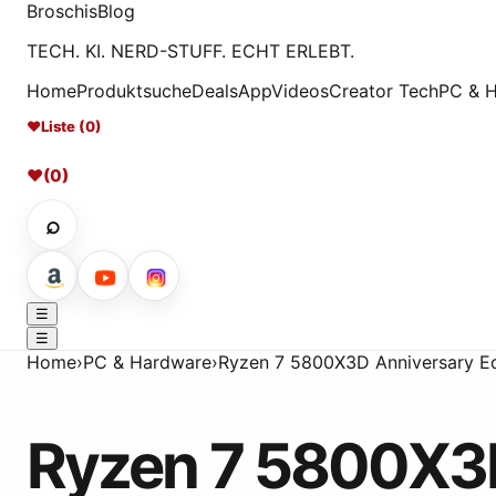
Broschis
Blog
TECH. KI. NERD-STUFF. ECHT ERLEBT.
Home
Produktsuche
Deals
App
Videos
Creator Tech
PC & 
♥
Liste (0)
♥
(0)
⌕
☰
☰
Home
›
PC & Hardware
›
Ryzen 7 5800X3D Anniversary Ed
Ryzen 7 5800X3D 