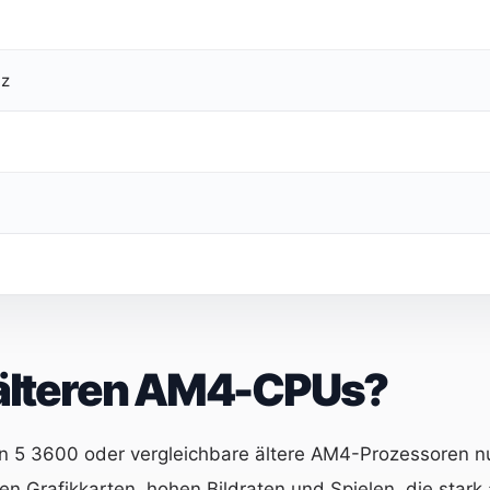
Hz
i älteren AM4-CPUs?
5 3600 oder vergleichbare ältere AM4-Prozessoren nutz
llen Grafikkarten, hohen Bildraten und Spielen, die star