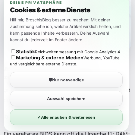
DEINE PRIVATSPHÄRE
Cookies & externe Dienste
Hilf mir, BroschisBlog besser zu machen: Mit deiner
Zustimmung sehe ich, welche Artikel wirklich helfen, und
kann passende Inhalte verbessern. Deine Auswahl
kannst du jederzeit im Footer ändern.
Statistik
Reichweitenmessung mit Google Analytics 4.
Marketing & externe Medien
Werbung, YouTube
und vergleichbare externe Dienste.
ASUS 🧩 BIOS aktualisieren und
zurücksetzen – so gehst du vor
🛡️
Nur notwendige
🧩 BIOS aktualisieren und zurücksetzen – so gehst
Auswahl speichern
du vor
🔄 1. BIOS aktualisieren:
✓
Alle erlauben & weiterlesen
Ein veraltetes BIOS kann oft die Ursache für RAM-