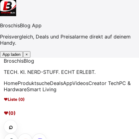
BroschisBlog App
Preisvergleich, Deals und Preisalarme direkt auf deinem
Handy.
App laden
×
Broschis
Blog
TECH. KI. NERD-STUFF. ECHT ERLEBT.
Home
Produktsuche
Deals
App
Videos
Creator Tech
PC &
Hardware
Smart Living
♥
Liste (0)
♥
(0)
⌕