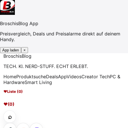
BroschisBlog App
Preisvergleich, Deals und Preisalarme direkt auf deinem
Handy.
App laden
×
Broschis
Blog
TECH. KI. NERD-STUFF. ECHT ERLEBT.
Home
Produktsuche
Deals
App
Videos
Creator Tech
PC &
Hardware
Smart Living
♥
Liste (0)
♥
(0)
⌕