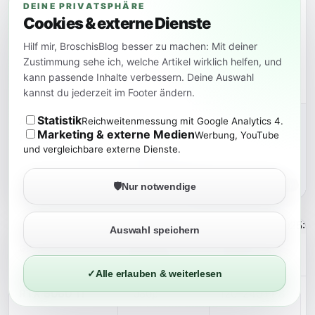
Full HD / QHD /
Content
32–64 GB
DEINE PRIVATSPHÄRE
Cookies & externe Dienste
4K
Creation
(Photoshop,
Hilf mir, BroschisBlog besser zu machen: Mit deiner
Lightroom,
Zustimmung sehe ich, welche Artikel wirklich helfen, und
DaVinci
kann passende Inhalte verbessern. Deine Auswahl
Resolve)
kannst du jederzeit im Footer ändern.
Statistik
Alle
Profi-Tools
64 GB +
Reichweitenmessung mit Google Analytics 4.
Marketing & externe Medien
Werbung, YouTube
Auflösungen
(3D
und vergleichbare externe Dienste.
Rendering,
Simulationen,
Videoschnitt)
🛡️
Nur notwendige
Gamer-RAM-Check 2025: So 
Auswahl speichern
Grafikkarte
Monitor /
Framerate /
Auflösung
Ziel
✓
Alle erlauben & weiterlesen
RTX 5060 Ti
1080p
120–240 FPS