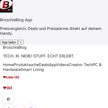
BroschisBlog App
Preisvergleich, Deals und Preisalarme direkt auf deinem
Handy.
App laden
×
Broschis
Blog
TECH. KI. NERD-STUFF. ECHT ERLEBT.
Home
Produktsuche
Deals
App
Videos
Creator Tech
PC &
Hardware
Smart Living
♥
Liste (0)
♥
(0)
⌕