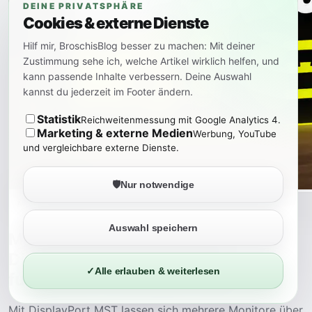
DEINE PRIVATSPHÄRE
Cookies & externe Dienste
Hilf mir, BroschisBlog besser zu machen: Mit deiner
Zustimmung sehe ich, welche Artikel wirklich helfen, und
kann passende Inhalte verbessern. Deine Auswahl
kannst du jederzeit im Footer ändern.
Statistik
Reichweitenmessung mit Google Analytics 4.
Marketing & externe Medien
Werbung, YouTube
und vergleichbare externe Dienste.
🛡️
Nur notwendige
Mehr lesen
Auswahl speichern
Mehrere Monitore an einem
DisplayPort-Anschluss: So
✓
Alle erlauben & weiterlesen
funktioniert die Daisy Chain
Mit DisplayPort MST lassen sich mehrere Monitore über