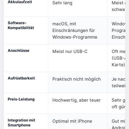
Akkulaufzeit
Sehr lang
Meist gu
schwan
Software-
macOS, mit
Window
Kompatibilität
Einschränkungen für
Progra
Windows-Programme
Einschr
Anschlüsse
Meist nur USB-C
Oft meh
(USB-A,
Karte)
Aufrüstbarkeit
Praktisch nicht möglich
Je nach
teilweis
Preis-Leistung
Hochwertig, aber teuer
Sehr gr
oft güns
Integration mit
Optimal mit iPhone
Gut mit
Smartphone
Android