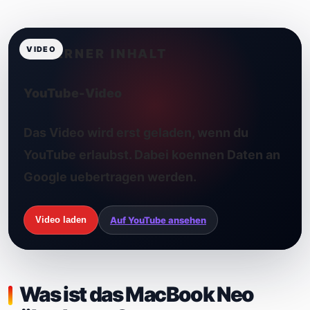
EXTERNER INHALT
YouTube-Video
Das Video wird erst geladen, wenn du
YouTube erlaubst. Dabei koennen Daten an
Google uebertragen werden.
Video laden
Auf YouTube ansehen
Was ist das MacBook Neo