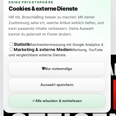
DEINE PRIVATSPHÄRE
Cookies & externe Dienste
MSI MAG 271KPD7: 5K für Details
Hilf mir, BroschisBlog besser zu machen: Mit deiner
oder 300 Hz für schnelle Spiele?
Zustimmung sehe ich, welche Artikel wirklich helfen, und
kann passende Inhalte verbessern. Deine Auswahl
Der MSI MAG 271KPD7 will zwei sehr unterschiedliche
kannst du jederzeit im Footer ändern.
Monitorwelten verbinden: scharfe 5K-Auflösung für
Arbeit und Medien sowie WQHD mit bis zu 300 Hz für
Statistik
Reichweitenmessung mit Google Analytics 4.
schnelle Spiele. Die Idee ist interessant, hat aber klare
Marketing & externe Medien
Werbung, YouTube
Grenzen.
und vergleichbare externe Dienste.
🛡️
Nur notwendige
Auswahl speichern
✓
Alle erlauben & weiterlesen