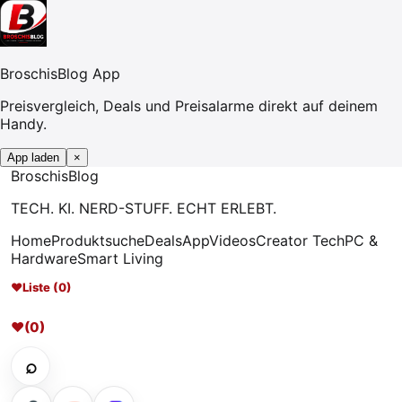
BroschisBlog App
Preisvergleich, Deals und Preisalarme direkt auf deinem
Handy.
App laden
×
Broschis
Blog
TECH. KI. NERD-STUFF. ECHT ERLEBT.
Home
Produktsuche
Deals
App
Videos
Creator Tech
PC &
Hardware
Smart Living
♥
Liste (0)
♥
(0)
⌕