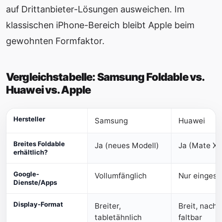
auf Drittanbieter-Lösungen ausweichen. Im
klassischen iPhone-Bereich bleibt Apple beim
gewohnten Formfaktor.
Vergleichstabelle: Samsung Foldable vs.
Huawei vs. Apple
Hersteller
Samsung
Huawei
Breites Foldable
Ja (neues Modell)
Ja (Mate Xs
erhältlich?
Google-
Vollumfänglich
Nur eingesc
Dienste/Apps
Display-Format
Breiter,
Breit, nach
tabletähnlich
faltbar