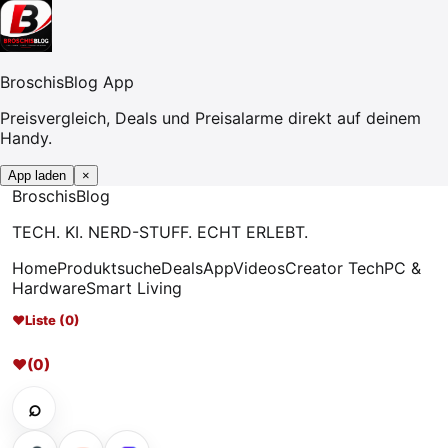
BroschisBlog App
Preisvergleich, Deals und Preisalarme direkt auf deinem
Handy.
App laden
×
Broschis
Blog
TECH. KI. NERD-STUFF. ECHT ERLEBT.
Home
Produktsuche
Deals
App
Videos
Creator Tech
PC &
Hardware
Smart Living
♥
Liste (0)
♥
(0)
⌕