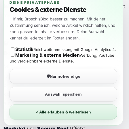
DEINE PRIVATSPHÄRE
leistungsfähiger machen
– und das geht nur mit
Cookies & externe Dienste
moderner Hardware. Aber was steckt wirklich
Hilf mir, BroschisBlog besser zu machen: Mit deiner
dahinter?
Zustimmung sehe ich, welche Artikel wirklich helfen, und
kann passende Inhalte verbessern. Deine Auswahl
kannst du jederzeit im Footer ändern.
🔐 1. Mehr Sicherheit durch TPM & Secure
Statistik
Reichweitenmessung mit Google Analytics 4.
Boot
Marketing & externe Medien
Werbung, YouTube
und vergleichbare externe Dienste.
Microsoft hat erkannt, dass Cyberangriffe immer
raffinierter werden. Daher setzt Windows 11 von
🛡️
Nur notwendige
Beginn an auf einen
Zero-Trust-Ansatz
– also:
kein Gerät, keine App, kein Nutzer wird
Auswahl speichern
automatisch vertraut.
✓
Alle erlauben & weiterlesen
➡️ Deshalb sind
TPM 2.0 (Trusted Platform
Module)
und
Secure Boot
Pflicht.