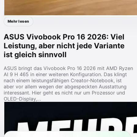
Mehr lesen
ASUS Vivobook Pro 16 2026: Viel
Leistung, aber nicht jede Variante
ist gleich sinnvoll
ASUS bringt das Vivobook Pro 16 2026 mit AMD Ryzen
AI 9 H 465 in einer weiteren Konfiguration. Das klingt
nach einem leistungsfähigen Creator-Notebook, ist
aber vor allem wegen der abgespeckten Ausstattung
interessant. Hier geht es nicht nur um Prozessor und
OLED-Display,…