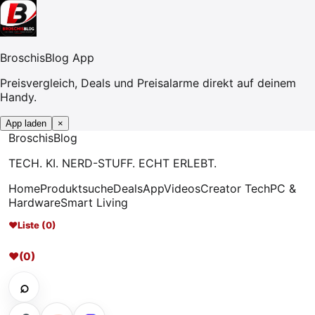
BroschisBlog App
Preisvergleich, Deals und Preisalarme direkt auf deinem
Handy.
App laden
×
Broschis
Blog
TECH. KI. NERD-STUFF. ECHT ERLEBT.
Home
Produktsuche
Deals
App
Videos
Creator Tech
PC &
Hardware
Smart Living
♥
Liste (0)
♥
(0)
⌕