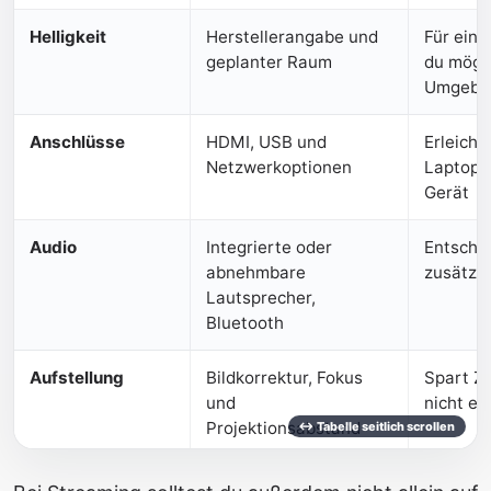
Helligkeit
Herstellerangabe und
Für ein 
geplanter Raum
du mögl
Umgebun
Anschlüsse
HDMI, USB und
Erleicht
Netzwerkoptionen
Laptop,
Gerät
Audio
Integrierte oder
Entsche
abnehmbare
zusätzli
Lautsprecher,
Bluetooth
Aufstellung
Bildkorrektur, Fokus
Spart Ze
und
nicht ex
Projektionsabstand