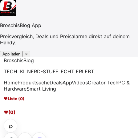
BroschisBlog App
Preisvergleich, Deals und Preisalarme direkt auf deinem
Handy.
App laden
×
Broschis
Blog
TECH. KI. NERD-STUFF. ECHT ERLEBT.
Home
Produktsuche
Deals
App
Videos
Creator Tech
PC &
Hardware
Smart Living
♥
Liste (0)
♥
(0)
⌕