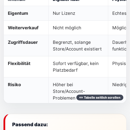
Eigentum
Nur Lizenz
Echtes 
Weiterverkauf
Nicht möglich
Möglich
Zugriffsdauer
Begrenzt, solange
Dauerha
Store/Account existiert
funktion
Flexibilität
Sofort verfügbar, kein
Physisc
Platzbedarf
Risiko
Höher bei
Niedrige
Store/Account-
Problemen
Passend dazu: