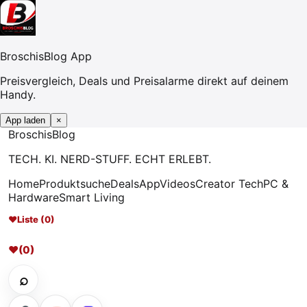
BroschisBlog App
Preisvergleich, Deals und Preisalarme direkt auf deinem
Handy.
App laden
×
Broschis
Blog
TECH. KI. NERD-STUFF. ECHT ERLEBT.
Home
Produktsuche
Deals
App
Videos
Creator Tech
PC &
Hardware
Smart Living
♥
Liste (0)
♥
(0)
⌕