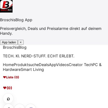
BroschisBlog App
Preisvergleich, Deals und Preisalarme direkt auf deinem
Handy.
App laden
×
Broschis
Blog
TECH. KI. NERD-STUFF. ECHT ERLEBT.
Home
Produktsuche
Deals
App
Videos
Creator Tech
PC &
Hardware
Smart Living
♥
Liste (0)
♥
(0)
⌕