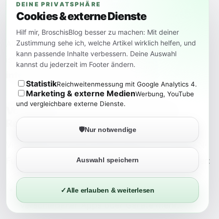
DEINE PRIVATSPHÄRE
an dein Smartphone senden.
Cookies & externe Dienste
Hilf mir, BroschisBlog besser zu machen: Mit deiner
All das zeigt, dass die Fritz!Box 7690 weit mehr
Zustimmung sehe ich, welche Artikel wirklich helfen, und
kann passende Inhalte verbessern. Deine Auswahl
ist als nur ein Router – sie macht dein Zuhause
kannst du jederzeit im Footer ändern.
intelligent, komfortabel und sicher
.
Statistik
Reichweitenmessung mit Google Analytics 4.
Marketing & externe Medien
Werbung, YouTube
und vergleichbare externe Dienste.
Vorteile gegenüber herkömmlichen
Routern
🛡️
Nur notwendige
Viele Router auf dem Markt bieten nur die WLAN-
Funktion. Die Fritz!Box 7690 geht deutlich weiter:
Auswahl speichern
Zentrale Steuerung:
Kein Durcheinander
✓
Alle erlauben & weiterlesen
verschiedener Apps oder Geräte mehr.