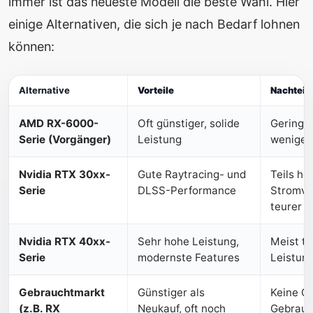
immer ist das neueste Modell die beste Wahl. Hier
einige Alternativen, die sich je nach Bedarf lohnen
können:
Alternative
Vorteile
Nachteil
AMD RX-6000-
Oft günstiger, solide
Geringer
Serie (Vorgänger)
Leistung
weniger
Nvidia RTX 30xx-
Gute Raytracing- und
Teils hö
Serie
DLSS-Performance
Stromve
teurer
Nvidia RTX 40xx-
Sehr hohe Leistung,
Meist te
Serie
modernste Features
Leistun
Gebrauchtmarkt
Günstiger als
Keine Ga
(z.B. RX
Neukauf, oft noch
Gebrauc