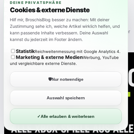
Mehrere Monitore an einem
DEINE PRIVATSPHÄRE
DisplayPort-Anschluss: So
Cookies & externe Dienste
funktioniert die Daisy Chain
Hilf mir, BroschisBlog besser zu machen: Mit deiner
Zustimmung sehe ich, welche Artikel wirklich helfen, und
Mit DisplayPort MST lassen sich mehrere Monitore über
kann passende Inhalte verbessern. Deine Auswahl
einen einzigen Anschluss betreiben. Der Ratgeber
kannst du jederzeit im Footer ändern.
erklärt Daisy Chain, MST-Hubs, Voraussetzungen und
Grenzen.
Statistik
Reichweitenmessung mit Google Analytics 4.
Marketing & externe Medien
Werbung, YouTube
und vergleichbare externe Dienste.
🛡️
Nur notwendige
Auswahl speichern
✓
Alle erlauben & weiterlesen