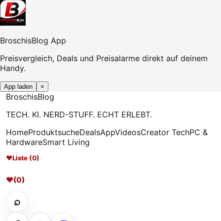
BroschisBlog App
Preisvergleich, Deals und Preisalarme direkt auf deinem
Handy.
App laden
×
Broschis
Blog
TECH. KI. NERD-STUFF. ECHT ERLEBT.
Home
Produktsuche
Deals
App
Videos
Creator Tech
PC &
Hardware
Smart Living
♥
Liste (0)
♥
(0)
⌕