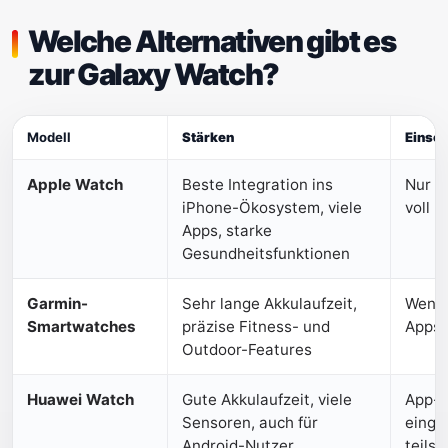
Welche Alternativen gibt es
zur Galaxy Watch?
Modell
Stärken
Einsc
Apple Watch
Beste Integration ins
Nur m
iPhone-Ökosystem, viele
voll n
Apps, starke
Gesundheitsfunktionen
Garmin-
Sehr lange Akkulaufzeit,
Wenig
Smartwatches
präzise Fitness- und
Apps, 
Outdoor-Features
Huawei Watch
Gute Akkulaufzeit, viele
App-
Sensoren, auch für
einge
Android-Nutzer
teils