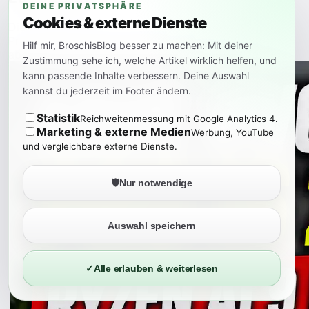
DEINE PRIVATSPHÄRE
Cookies & externe Dienste
Die Nintendo Switch 2 kann den Ladevorgang bei 90
Prozent stoppen. Das schont den Akku im Alltag, ist
Hilf mir, BroschisBlog besser zu machen: Mit deiner
aber nicht für jede Situation die beste Einstellung.
Zustimmung sehe ich, welche Artikel wirklich helfen, und
kann passende Inhalte verbessern. Deine Auswahl
kannst du jederzeit im Footer ändern.
Statistik
Reichweitenmessung mit Google Analytics 4.
Marketing & externe Medien
Werbung, YouTube
und vergleichbare externe Dienste.
🛡️
Nur notwendige
Auswahl speichern
✓
Alle erlauben & weiterlesen