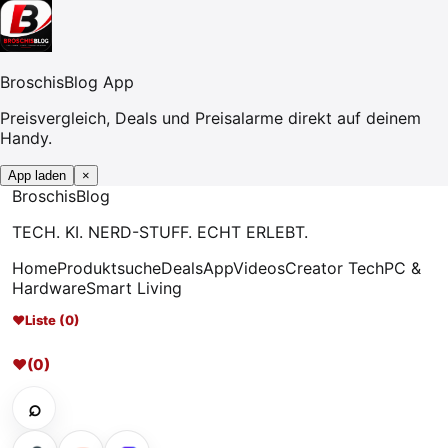
BroschisBlog App
Preisvergleich, Deals und Preisalarme direkt auf deinem
Handy.
App laden
×
Broschis
Blog
TECH. KI. NERD-STUFF. ECHT ERLEBT.
Home
Produktsuche
Deals
App
Videos
Creator Tech
PC &
Hardware
Smart Living
♥
Liste (0)
♥
(0)
⌕