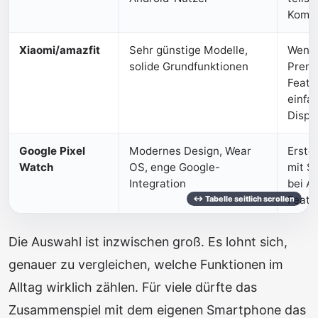
Komfo
Xiaomi/amazfit
Sehr günstige Modelle,
Wenig
solide Grundfunktionen
Prem
Featur
einfa
Displ
Google Pixel
Modernes Design, Wear
Erste
Watch
OS, enge Google-
mit S
Integration
bei A
Featu
Die Auswahl ist inzwischen groß. Es lohnt sich,
genauer zu vergleichen, welche Funktionen im
Alltag wirklich zählen. Für viele dürfte das
Zusammenspiel mit dem eigenen Smartphone das