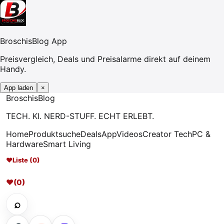
BroschisBlog App
Preisvergleich, Deals und Preisalarme direkt auf deinem
Handy.
App laden
×
Broschis
Blog
TECH. KI. NERD-STUFF. ECHT ERLEBT.
Home
Produktsuche
Deals
App
Videos
Creator Tech
PC &
Hardware
Smart Living
♥
Liste (0)
♥
(0)
⌕