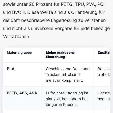
sowie unter 20 Prozent für PETG, TPU, PVA, PC
und BVOH. Diese Werte sind als Orientierung für
die dort beschriebene Lagerlösung zu verstehen
und nicht als universelle Vorgabe für jede beliebige
Vorratsdose.
Materialgruppe
Meine praktische
Zusätzli
Einordnung
PLA
Geschlossene Dose und
Bei sic
Trockenmittel sind
trotzde
meist unkompliziert.
PETG, ABS, ASA
Luftdichte Lagerung ist
Herstel
sinnvoll, besonders bei
beachte
längeren Pausen.