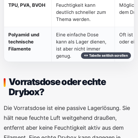
TPU, PVA, BVOH
Feuchtigkeit kann
Möglichs
deutlich schneller zum
dem Dru
Thema werden.
Polyamid und
Eine einfache Dose
Oft ist 
technische
kann als Lager dienen,
oder ein
Filamente
ist aber nicht immer
genug.
Vorratsdose oder echte
Drybox?
Die Vorratsdose ist eine passive Lagerlösung. Sie
hält neue feuchte Luft weitgehend draußen,
entfernt aber keine Feuchtigkeit aktiv aus dem
Filament. Eine echte Drybox kann dagegen je