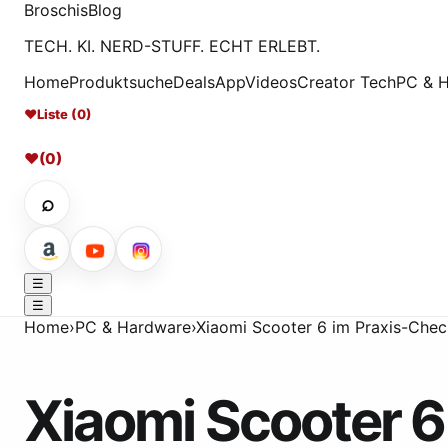
Broschis
Blog
TECH. KI. NERD-STUFF. ECHT ERLEBT.
Home
Produktsuche
Deals
App
Videos
Creator Tech
PC & 
♥
Liste (0)
♥
(0)
⌕
☰
☰
Home
›
PC & Hardware
›
Xiaomi Scooter 6 im Praxis-Chec
Xiaomi Scooter 6