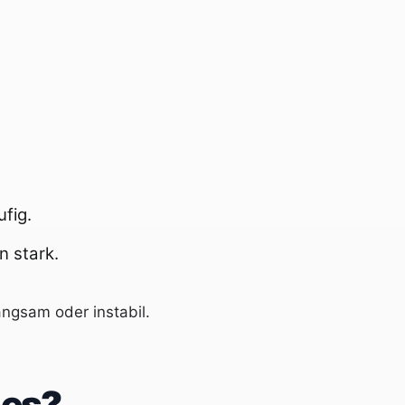
fig.
n stark.
angsam oder instabil.
 es?