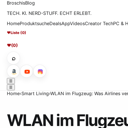
Broschis
Blog
TECH. KI. NERD-STUFF. ECHT ERLEBT.
Home
Produktsuche
Deals
App
Videos
Creator Tech
PC & 
♥
Liste (0)
♥
(0)
⌕
☰
☰
Home
›
Smart Living
›
WLAN im Flugzeug: Was Airlines ve
WLAN im Flugzeug