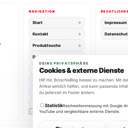
NAVIGATION
RECHTLICHE
Start
Impressum
Kontakt
Datenschut
r
Produktsuche
Deals
DEINE PRIVATSPHÄRE
App
Cookies & externe Dienste
Partner & Shops
Hilf mir, BroschisBlog besser zu machen: Mit d
Artikel wirklich helfen, und kann passende Inh
Videos
du jederzeit im Footer ändern.
Suche
Statistik
Reichweitenmessung mit Google Ana
Cookie-Einstellungen
YouTube und vergleichbare externe Dienste.