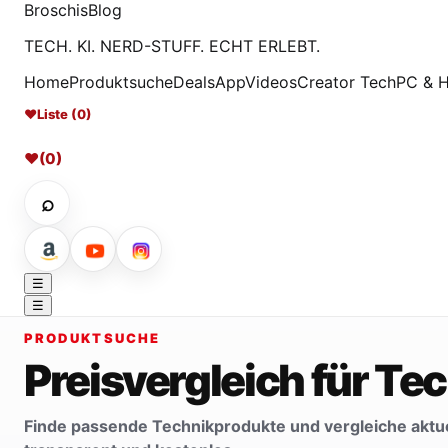
Broschis
Blog
TECH. KI. NERD-STUFF. ECHT ERLEBT.
Home
Produktsuche
Deals
App
Videos
Creator Tech
PC & 
♥
Liste (0)
♥
(0)
⌕
☰
☰
PRODUKTSUCHE
Preisvergleich für T
Finde passende Technikprodukte und vergleiche aktue