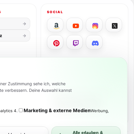
S
SOCIAL
z
einer Zustimmung sehe ich, welche
BROSCHISBLOG FÜR ANDROID
alte verbessern. Deine Auswahl kannst
News, Deals & Preisalarme
Marketing & externe Medien
lytics 4.
Werbung,
Alle erlauben &