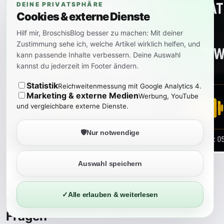
DEINE PRIVATSPHÄRE
Cookies & externe Dienste
Hilf mir, BroschisBlog besser zu machen: Mit deiner
Zustimmung sehe ich, welche Artikel wirklich helfen, und
kann passende Inhalte verbessern. Deine Auswahl
kannst du jederzeit im Footer ändern.
Statistik
Reichweitenmessung mit Google Analytics 4.
Marketing & externe Medien
Werbung, YouTube
und vergleichbare externe Dienste.
🛡️
Nur notwendige
Mehr lesen
Auswahl speichern
Segway Ninebot MAX G3 Plus:
✓
Alle erlauben & weiterlesen
Mehr Reichweite, aber noch offene
Fragen