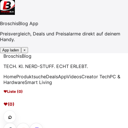
BroschisBlog App
Preisvergleich, Deals und Preisalarme direkt auf deinem
Handy.
App laden
×
Broschis
Blog
TECH. KI. NERD-STUFF. ECHT ERLEBT.
Home
Produktsuche
Deals
App
Videos
Creator Tech
PC &
Hardware
Smart Living
♥
Liste (0)
♥
(0)
⌕