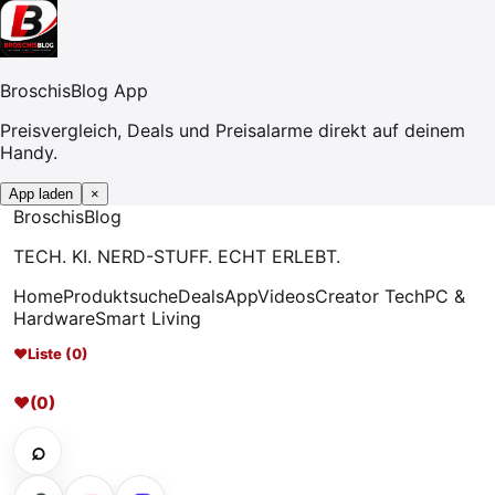
BroschisBlog App
Preisvergleich, Deals und Preisalarme direkt auf deinem
Handy.
App laden
×
Broschis
Blog
TECH. KI. NERD-STUFF. ECHT ERLEBT.
Home
Produktsuche
Deals
App
Videos
Creator Tech
PC &
Hardware
Smart Living
♥
Liste (0)
♥
(0)
⌕