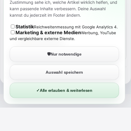
Zustimmung sehe ich, welche Artikel wirklich helfen, und
kann passende Inhalte verbessern. Deine Auswahl
kannst du jederzeit im Footer ändern.
BROSCHISBLOG FÜR ANDROID
Statistik
Reichweitenmessung mit Google Analytics 4.
News, Deals & Preisalarme
Marketing & externe Medien
Werbung, YouTube
und vergleichbare externe Dienste.
🛡️
Nur notwendige
Auswahl speichern
©
2026
BROSCHISBLOG
TECH. KI. NERD-STUFF. ECHT ERLEBT.
✓
Alle erlauben & weiterlesen