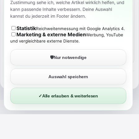
Zustimmung sehe ich, welche Artikel wirklich helfen, und
kann passende Inhalte verbessern. Deine Auswahl
kannst du jederzeit im Footer ändern.
BROSCHISBLOG FÜR ANDROID
Statistik
Reichweitenmessung mit Google Analytics 4.
News, Deals & Preisalarme
Marketing & externe Medien
Werbung, YouTube
und vergleichbare externe Dienste.
🛡️
Nur notwendige
Auswahl speichern
©
2026
BROSCHISBLOG
TECH. KI. NERD-STUFF. ECHT ERLEBT.
✓
Alle erlauben & weiterlesen