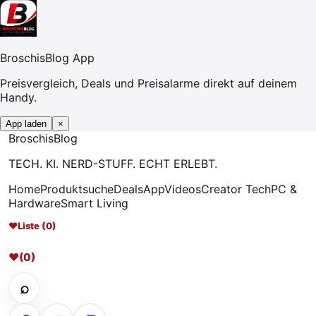
BroschisBlog App
Preisvergleich, Deals und Preisalarme direkt auf deinem
Handy.
App laden
×
Broschis
Blog
TECH. KI. NERD-STUFF. ECHT ERLEBT.
Home
Produktsuche
Deals
App
Videos
Creator Tech
PC &
Hardware
Smart Living
♥
Liste (0)
♥
(0)
⌕