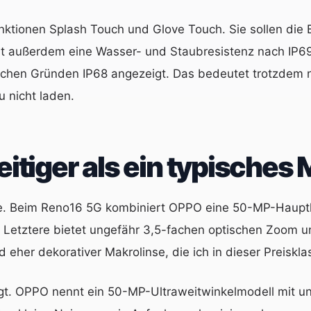
ktionen Splash Touch und Glove Touch. Sie sollen die
ennt außerdem eine Wasser- und Staubresistenz nach IP6
schen Gründen IP68 angezeigt. Das bedeutet trotzdem n
 nicht laden.
eitiger als ein typisches
ie. Beim Reno16 5G kombiniert OPPO eine 50-MP-Hauptka
etztere bietet ungefähr 3,5-fachen optischen Zoom und
 eher dekorativer Makrolinse, die ich in dieser Preiskl
gt. OPPO nennt ein 50-MP-Ultraweitwinkelmodell mit ung