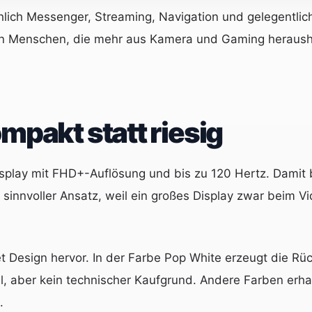
hlich Messenger, Streaming, Navigation und gelegentlic
r an Menschen, die mehr aus Kamera und Gaming heraus
mpakt statt riesig
play mit FHD+-Auflösung und bis zu 120 Hertz. Damit bl
 sinnvoller Ansatz, weil ein großes Display zwar beim V
Design hervor. In der Farbe Pop White erzeugt die Rü
al, aber kein technischer Kaufgrund. Andere Farben erh
.