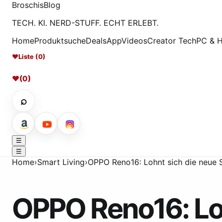
Broschis
Blog
TECH. KI. NERD-STUFF. ECHT ERLEBT.
Home
Produktsuche
Deals
App
Videos
Creator Tech
PC & 
♥
Liste (0)
♥
(0)
⌕
☰
☰
Home
›
Smart Living
›
OPPO Reno16: Lohnt sich die neue 
OPPO Reno16: Lo