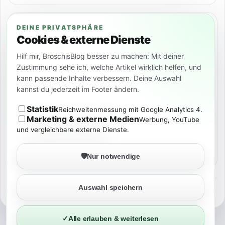
SOCIAL
DEINE PRIVATSPHÄRE
Cookies & externe Dienste
Hilf mir, BroschisBlog besser zu machen: Mit deiner
Zustimmung sehe ich, welche Artikel wirklich helfen, und
kann passende Inhalte verbessern. Deine Auswahl
kannst du jederzeit im Footer ändern.
BROSCHISBLOG FÜR ANDROID
Statistik
Reichweitenmessung mit Google Analytics 4.
News, Deals & Preisalarme
Marketing & externe Medien
Werbung, YouTube
und vergleichbare externe Dienste.
🛡️
Nur notwendige
Auswahl speichern
©
2026
BROSCHISBLOG
TECH. KI. NERD-STUFF. ECHT ERLEBT.
✓
Alle erlauben & weiterlesen