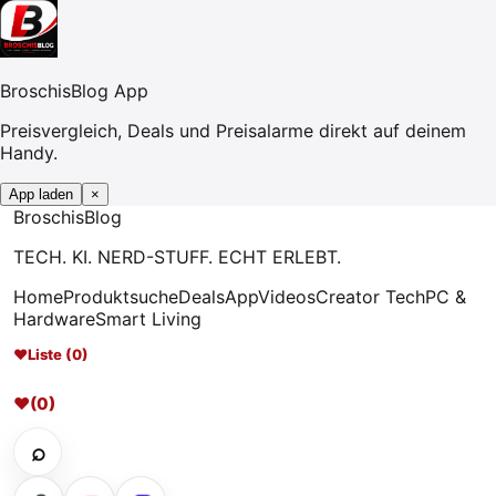
BroschisBlog App
Preisvergleich, Deals und Preisalarme direkt auf deinem
Handy.
App laden
×
Broschis
Blog
TECH. KI. NERD-STUFF. ECHT ERLEBT.
Home
Produktsuche
Deals
App
Videos
Creator Tech
PC &
Hardware
Smart Living
♥
Liste (0)
♥
(0)
⌕