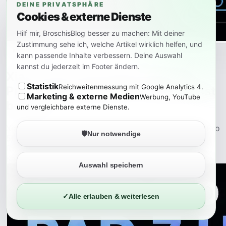
DEINE PRIVATSPHÄRE
Cookies & externe Dienste
Hilf mir, BroschisBlog besser zu machen: Mit deiner
Zustimmung sehe ich, welche Artikel wirklich helfen, und
Mehr lesen
kann passende Inhalte verbessern. Deine Auswahl
kannst du jederzeit im Footer ändern.
Xiaomi 15T oder Redmi Note 15
Statistik
Reichweitenmessung mit Google Analytics 4.
Pro+: Welches Xiaomi-Handy passt
Marketing & externe Medien
Werbung, YouTube
besser?
und vergleichbare externe Dienste.
Xiaomi 15T, Redmi Note 15 Pro+ und Redmi Note 15 Pro
🛡️
Nur notwendige
5G liegen preislich und technisch nah beieinander.
Dieser Vergleich zeigt, welches Modell für Leistung,
Kamera, Akku und Alltag besser passt.
Auswahl speichern
✓
Alle erlauben & weiterlesen