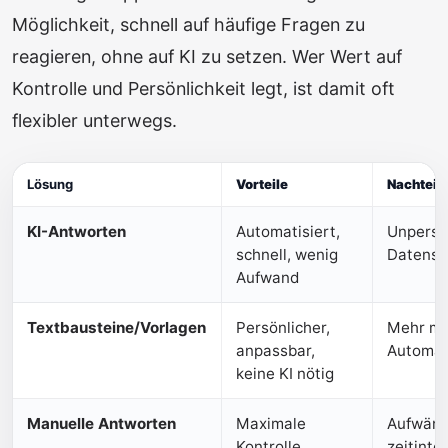
Möglichkeit, schnell auf häufige Fragen zu
reagieren, ohne auf KI zu setzen. Wer Wert auf
Kontrolle und Persönlichkeit legt, ist damit oft
flexibler unterwegs.
Lösung
Vorteile
Nachteil
KI-Antworten
Automatisiert,
Unpersön
schnell, wenig
Datensc
Aufwand
Textbausteine/Vorlagen
Persönlicher,
Mehr ma
anpassbar,
Automat
keine KI nötig
Manuelle Antworten
Maximale
Aufwändi
Kontrolle,
zeitinte