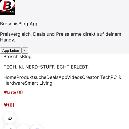
BroschisBlog App
Preisvergleich, Deals und Preisalarme direkt auf deinem
Handy.
App laden
×
Broschis
Blog
TECH. KI. NERD-STUFF. ECHT ERLEBT.
Home
Produktsuche
Deals
App
Videos
Creator Tech
PC &
Hardware
Smart Living
♥
Liste (0)
♥
(0)
⌕