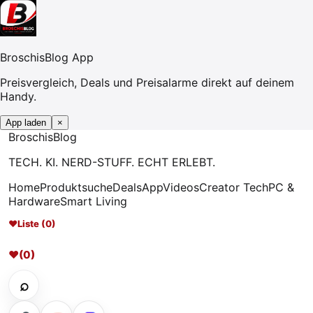
BroschisBlog App
Preisvergleich, Deals und Preisalarme direkt auf deinem
Handy.
App laden
×
Broschis
Blog
TECH. KI. NERD-STUFF. ECHT ERLEBT.
Home
Produktsuche
Deals
App
Videos
Creator Tech
PC &
Hardware
Smart Living
♥
Liste (0)
♥
(0)
⌕