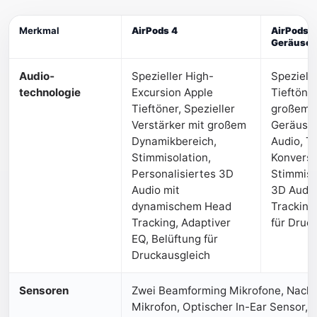
Merkmal
AirPods 4
AirPods 4
Geräusch
Audio­
Spezieller High-
Speziell
technologie
Excursion Apple
Tieftöner
Tieftöner, Spezieller
großem D
Verstärker mit großem
Geräusch
Dynamik­bereich,
Audio, T
Stimm­isolation,
Konversa
Personalisiertes 3D
Stimmiso
Audio mit
3D Audi
dynamischem Head
Tracking
Tracking, Adaptiver
für Druc
EQ, Belüftung für
Druckausgleich
Sensoren
Zwei Beamforming Mikrofone, Nach 
Mikrofon, Optischer In-Ear Sensor, 