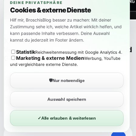
DEINE PRIVATSPHÄRE
Cookies & externe Dienste
Hilf mir, BroschisBlog besser zu machen: Mit deiner
Mehr lesen
Zustimmung sehe ich, welche Artikel wirklich helfen, und
kann passende Inhalte verbessern. Deine Auswahl
Xiaomi Pad 7S Pro und Pad 7 Ultra:
kannst du jederzeit im Footer ändern.
Wie viel Druck entsteht für iPad und
Statistik
Reichweitenmessung mit Google Analytics 4.
Galaxy Tab?
Marketing & externe Medien
Werbung, YouTube
und vergleichbare externe Dienste.
Xiaomi baut seine Tablet-Serie deutlich stärker in
Richtung Oberklasse aus. Dieser Artikel ordnet Pad 7S
🛡️
Nur notwendige
Pro und Pad 7 Ultra ein und zeigt, für wen sie eine
echte Alternative zu iPad Pro und Galaxy Tab S
darstellen.
Auswahl speichern
✓
Alle erlauben & weiterlesen