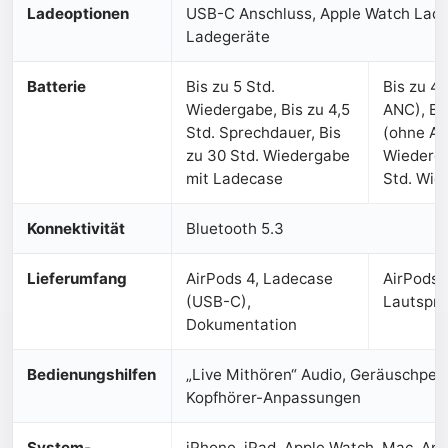
Ladeoptionen
USB-C Anschluss, Apple Watch Ladege
Ladegeräte
Batterie
Bis zu 5 Std.
Bis zu 4
Wiedergabe, Bis zu 4,5
ANC), Bi
Std. Sprechdauer, Bis
(ohne AN
zu 30 Std. Wiedergabe
Wiederga
mit Ladecase
Std. Wie
Konnektivität
Bluetooth 5.3
Lieferumfang
AirPods 4, Ladecase
AirPods 
(USB-C),
Lautspre
Dokumentation
Bedienungshilfen
„Live Mithören“ Audio, Geräuschpege
Kopfhörer-Anpassungen
System­
iPhone, iPad, Apple Watch, Mac, App