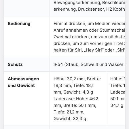
Bewegungs­erkennung, Beschleunigu
erkennung, Drucksensor, H2 Kopfhör
Bedienung
Einmal drücken, um Medien wiederz
Anruf annehmen oder Stummschaltun
Zweimal drücken, um zum nächsten T
drücken, um zum vorherigen Titel zu
halten für Siri, „Hey Siri“ oder „Siri“
Schutz
IP54 (Staub, Schweiß und Wasser g
Abmessungen
Höhe: 30,2 mm, Breite:
Höhe: 30
und Gewicht
18,3 mm, Tiefe: 18,1
Tiefe: 18
mm, Gewicht: 4,3 g
Ladecase
Ladecase: Höhe: 46,2
50,1 mm,
mm, Breite: 50,1 mm,
34,7 g
Tiefe: 21,2 mm,
Gewicht: 32,3 g